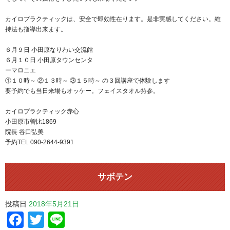
カイロプラクティックは、安全で即効性在ります。是非実感してください。維
持法も指導出来ます。
６月９日 小田原なりわい交流館
６月１０日 小田原タウンセンタ
ーマロニエ
①１０時～ ②１３時～ ③１５時～ の３回講座で体験します
要予約でも当日来場もオッケー。フェイスタオル持参。
カイロプラクティック赤心
小田原市曽比1869
院長 谷口弘美
予約TEL 090-2644-9391
サボテン
投稿日
2018年5月21日
Facebook
Twitter
Line