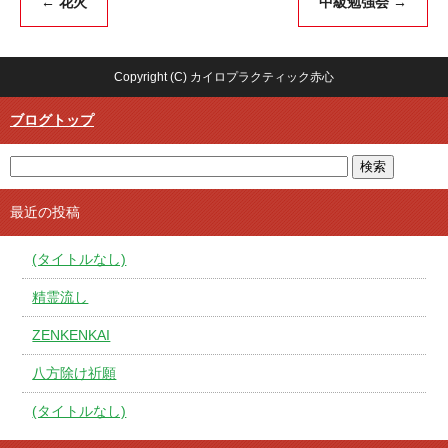
←
花火
中級勉強会
→
Copyright (C) カイロプラクティック赤心
ブログトップ
最近の投稿
(タイトルなし)
精霊流し
ZENKENKAI
八方除け祈願
(タイトルなし)