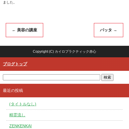
ました。
←
美容の講座
バッタ
→
Copyright (C) カイロプラクティック赤心
ブログトップ
最近の投稿
(タイトルなし)
精霊流し
ZENKENKAI