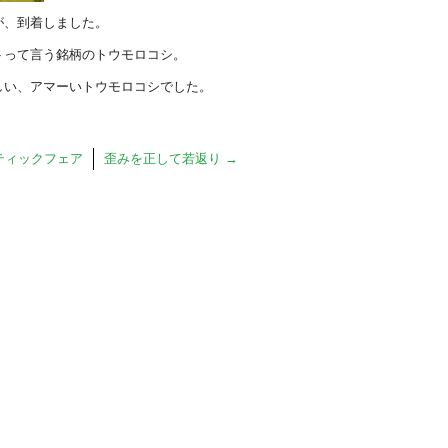
が、到着しました。
トって言う銘柄のトウモロコシ。
しい、アマーいトウモロコシでした。
ティックフェア
歪みを正して若返り
→