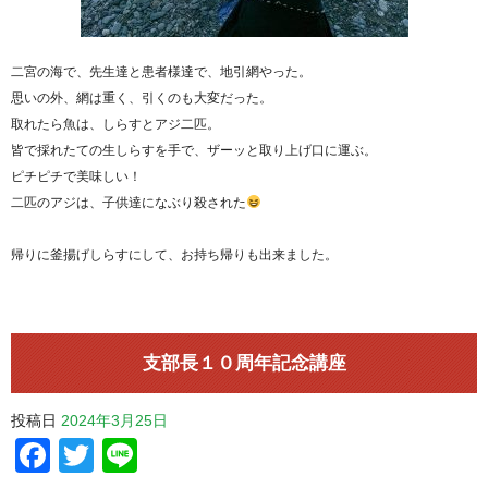
二宮の海で、先生達と患者様達で、地引網やった。
思いの外、網は重く、引くのも大変だった。
取れたら魚は、しらすとアジ二匹。
皆で採れたての生しらすを手で、ザーッと取り上げ口に運ぶ。
ピチピチで美味しい！
二匹のアジは、子供達になぶり殺された
帰りに釜揚げしらすにして、お持ち帰りも出来ました。
支部長１０周年記念講座
投稿日
2024年3月25日
Facebook
Twitter
Line