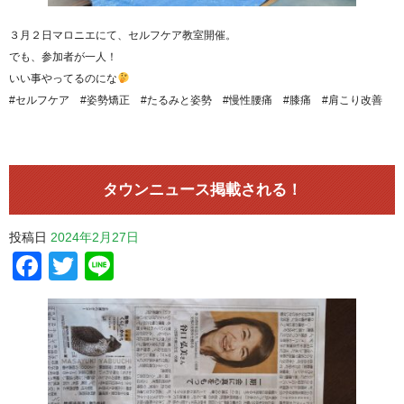
３月２日マロニエにて、セルフケア教室開催。
でも、参加者が一人！
いい事やってるのにな
#セルフケア #姿勢矯正 #たるみと姿勢 #慢性腰痛 #膝痛 #肩こり改善
タウンニュース掲載される！
投稿日
2024年2月27日
Facebook
Twitter
Line